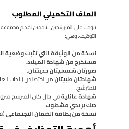
الملف التكميلي المطلوب
يتوجب على المترشحين الناجحين تقديم مجموعة م
التوظيف، وهي:
نسخة من الوثيقة التي تثبت وضعية ال
مستخرج من شهادة الميلاد
.
صورتان شمسيتان حديثتان
.
شهادتان طبيتان
من اختصاص (الطب العام 
للمترشح.
شهادة عائلية
في حال كان المترشح متزوجً
صك بريدي مشطوب
.
نسخة من بطاقة الضمان الاجتماعي
(في