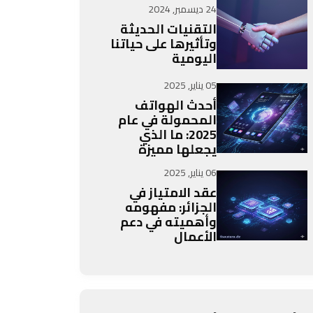
24 ديسمبر, 2024
التقنيات الحديثة
وتأثيرها على حياتنا
اليومية
05 يناير, 2025
أحدث الهواتف
المحمولة في عام
2025: ما الذي
يجعلها مميزة
06 يناير, 2025
عقد الامتياز في
الجزائر: مفهومه
وأهميته في دعم
الأعمال