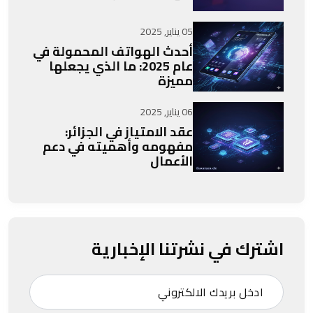
05 يناير, 2025
أحدث الهواتف المحمولة في
عام 2025: ما الذي يجعلها
مميزة
06 يناير, 2025
عقد الامتياز في الجزائر:
مفهومه وأهميته في دعم
الأعمال
اشترك في نشرتنا الإخبارية