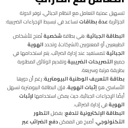
لتسهيل عملية التعامل مع النظام الجبائي، توفر الدولة
الجزائرية
عدة بطاقات
تساعد في تبسيط الإجراءات الضريبية:
البطاقة الجبائية
: هي بطاقة
شخصية
تُمنح للأشخاص
الطبيعيين أو المعنويين (الشركات)، وتحدد
الهوية
الجبائية
للمستفيد عند إدارة الضرائب. يتم استخدامها في
جميع
التصريحات الضريبية
وتقديم الوثائق المطلوبة
بطريقة مرتبة وسريعة.
بطاقة التعريف الوطنية البيومترية
: رغم أن دورها
الأساسي هو
إثبات الهوية
، فإن البطاقة البيومترية تسهل
أيضًا الإجراءات الجبائية، حيث يمكن استخدامها
لإثبات
الهوية
في إدارة الضرائب.
البطاقة الإلكترونية للدفع
: بفضل
التطور
التكنولوجي
، أصبح من الممكن
دفع الضرائب عبر