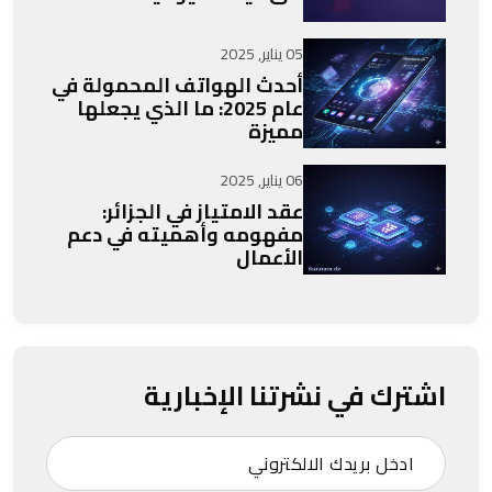
05 يناير, 2025
أحدث الهواتف المحمولة في
عام 2025: ما الذي يجعلها
مميزة
06 يناير, 2025
عقد الامتياز في الجزائر:
مفهومه وأهميته في دعم
الأعمال
اشترك في نشرتنا الإخبارية