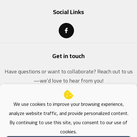
Social Links
Get in touch
Have questions or want to collaborate? Reach out to us
—we’d love to hear from you!
contact@dz-coders.com
We use cookies to improve your browsing experience,
analyze website traffic, and provide personalized content.
By continuing to use this site, you consent to our use of
cookies.
© 2026 Faoutara - Powered by DZ-Coders , All Rights