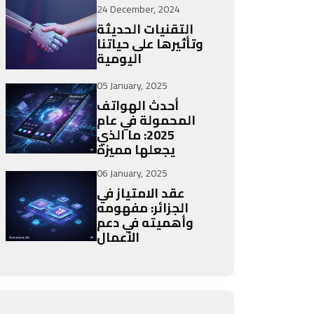
24 December, 2024
التقنيات الحديثة
وتأثيرها على حياتنا
اليومية
05 January, 2025
أحدث الهواتف
المحمولة في عام
2025: ما الذي
يجعلها مميزة
06 January, 2025
عقد الامتياز في
الجزائر: مفهومه
وأهميته في دعم
الأعمال