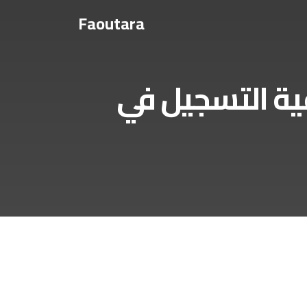
Faoutara
جيل في NESDA (الوكالة الوطنية لدعم وتنمية