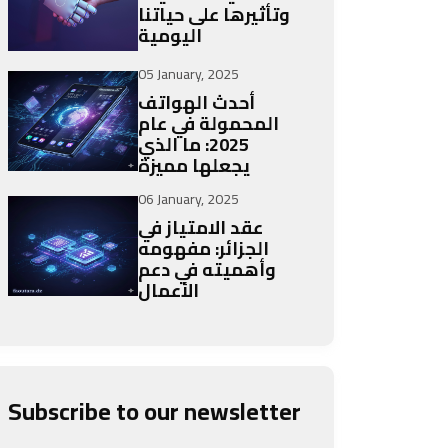
وتأثيرها على حياتنا
اليومية
05 January, 2025
أحدث الهواتف
المحمولة في عام
2025: ما الذي
يجعلها مميزة
06 January, 2025
عقد الامتياز في
الجزائر: مفهومه
وأهميته في دعم
الأعمال
Subscribe to our newsletter