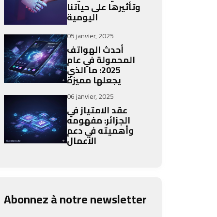
وتأثيرها على حياتنا
اليومية
05 janvier, 2025
أحدث الهواتف
المحمولة في عام
2025: ما الذي
يجعلها مميزة
06 janvier, 2025
عقد الامتياز في
الجزائر: مفهومه
وأهميته في دعم
الأعمال
Abonnez à notre newsletter