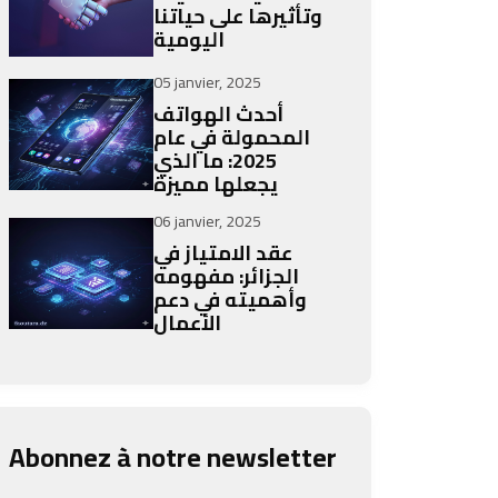
وتأثيرها على حياتنا
اليومية
05 janvier, 2025
أحدث الهواتف
المحمولة في عام
2025: ما الذي
يجعلها مميزة
06 janvier, 2025
عقد الامتياز في
الجزائر: مفهومه
وأهميته في دعم
الأعمال
Abonnez à notre newsletter