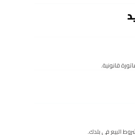
د
تورة قانونية.
روط البيع في بلدك.