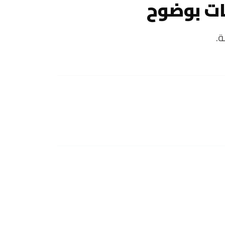
ات بوضوح
ة.