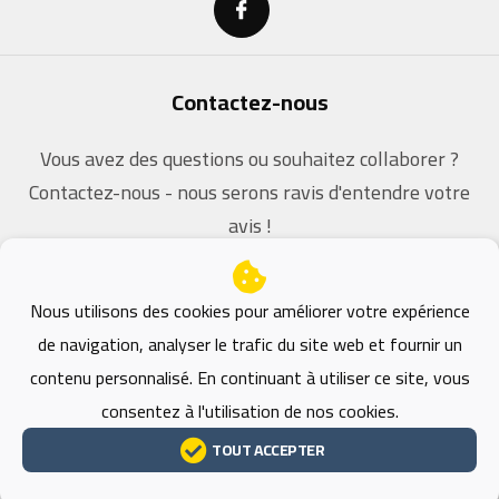
Contactez-nous
Vous avez des questions ou souhaitez collaborer ?
Contactez-nous - nous serons ravis d'entendre votre
avis !
contact@dz-coders.com
Nous utilisons des cookies pour améliorer votre expérience
de navigation, analyser le trafic du site web et fournir un
contenu personnalisé. En continuant à utiliser ce site, vous
consentez à l'utilisation de nos cookies.
© 2026 Faoutara - Développé par DZ-Coders , Tous
TOUT ACCEPTER
droits réservés.