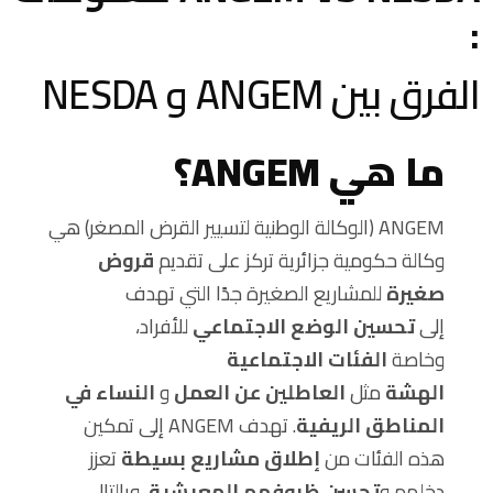
:
الفرق بين ANGEM و NESDA
ما هي ANGEM؟
ANGEM (الوكالة الوطنية لتسيير القرض المصغر) هي
وكالة حكومية جزائرية تركز على تقديم
قروض
صغيرة
للمشاريع الصغيرة جدًا التي تهدف
إلى
تحسين الوضع الاجتماعي
للأفراد،
وخاصة
الفئات الاجتماعية
الهشة
مثل
العاطلين عن العمل
و
النساء في
المناطق الريفية
. تهدف ANGEM إلى تمكين
هذه الفئات من
إطلاق مشاريع بسيطة
تعزز
دخلهم و
تحسن ظروفهم المعيشية
، وبالتالي