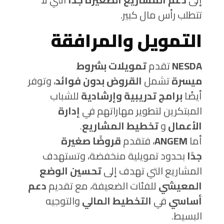
تتطلب رأس مال كبير.
التمويل والمرافقة
NESDA
تقدم
تمويلات بشروط
ميسرة
تشمل
القروض بدون فوائد
، وتوفر
أيضًا
برامج تدريبية وإرشادية
للشباب
المبتكرين لتطوير مهاراتهم في
إدارة
الأعمال
و
تخطيط المشاريع
.
أما
ANGEM
، فتقدم
قروضًا صغيرة
جدًا
بحدود تمويلية منخفضة، وتستهدف
المشاريع التي تهدف إلى
تحسين الوضع
المعيشي
للفئات الضعيفة، مع تقديم
دعم
أساسي
في
التخطيط المالي
والتوجيه
البسيط.